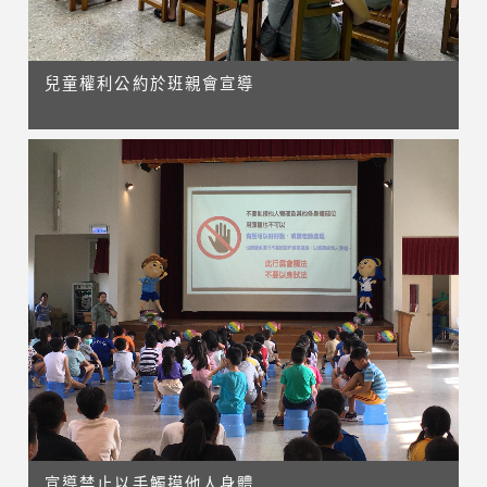
兒童權利公約於班親會宣導
宣導禁止以手觸摸他人身體