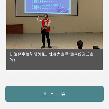
防治兒童性剝削與兒少性暴力宣導(開學始業式宣
導)
回上一頁