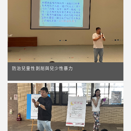
防治兒童性剝削與兒少性暴力