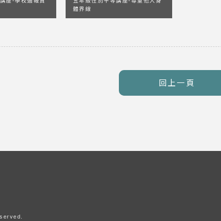
講座-學校通報責
五年級性別平等講座-尊重他人身
體界線
回上一頁
eserved.