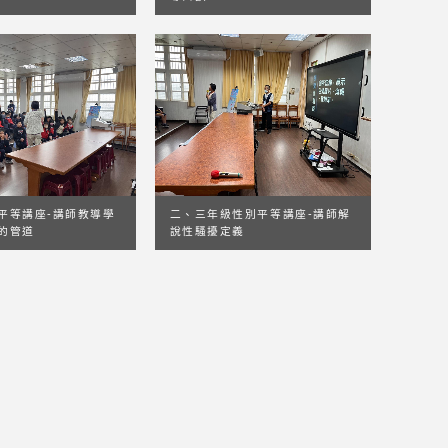
平等講座-講師教導學
二、三年級性別平等講座-講師解
的管道
說性騷擾定義