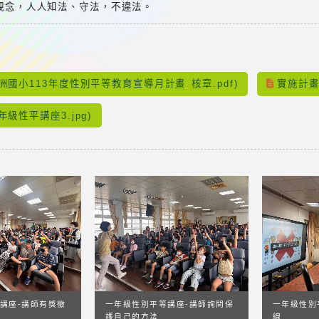
治觀念，人人知法、守法，不違法。
：
洲國小113年度性別平等教育宣導月計畫 核章.pdf)
實施計畫
級性平講座3.jpg)
講座-講師有獎徵
一年級性別平等講座-講師詢問保
一年級性別
護自己的方法
線