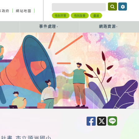
｜
｜
市政府
網站地圖
性別平等
性別友善
霸凌
事件處理
網路資源
作計畫 市立頭洲國小