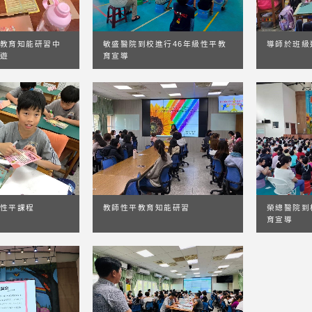
敏盛醫院到校進行46年級性平教
導師於班級
教育知能研習中
育宣導
遊
教師性平教育知能研習
榮總醫院到
性平課程
育宣導