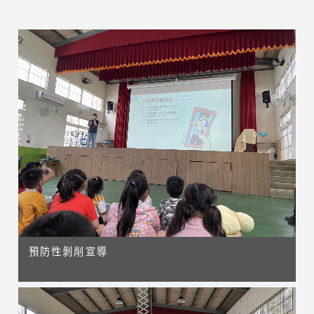
預防性剝削宣導