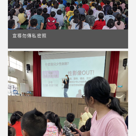
宣導勿傳私密照