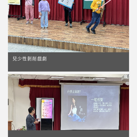
兒少性剝削戲劇