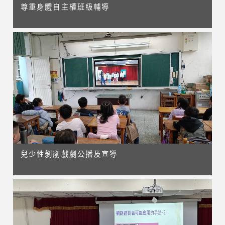
尊重身體自主權班級輔導
兒少性剝削戲劇公播及宣導