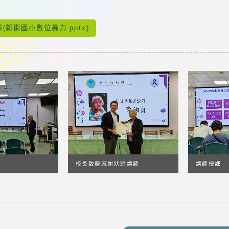
：
(新街國小數位暴力.pptx)
校長致贈感謝狀給講師
講師授課