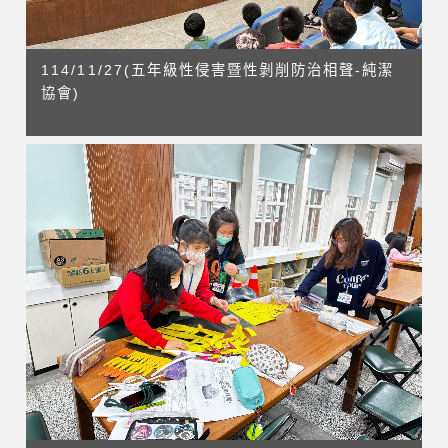
114/11/27(五年級性侵害暨性剝削防治相聲-純潔
協會)