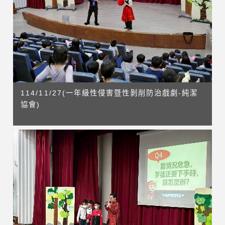
114/11/27(一年級性侵害暨性剝削防治戲劇-純潔
協會)