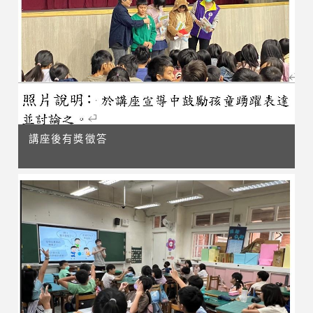
講座後有獎徵答