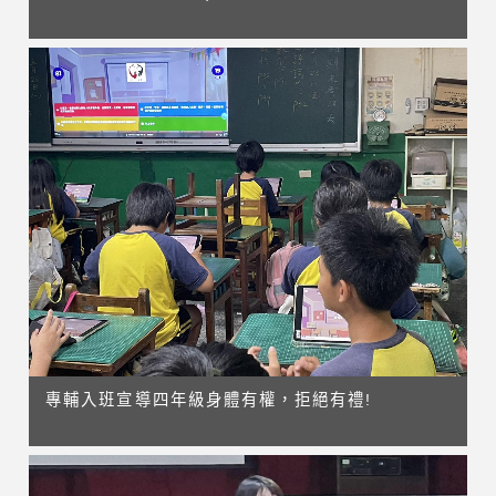
專輔入班宣導四年級身體有權，拒絕有禮!