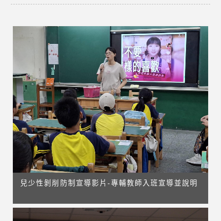
兒少性剝削防制宣導影片-專輔教師入班宣導並說明