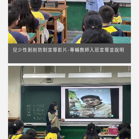
兒少性剝削防制宣導影片-專輔教師入班宣導並說明