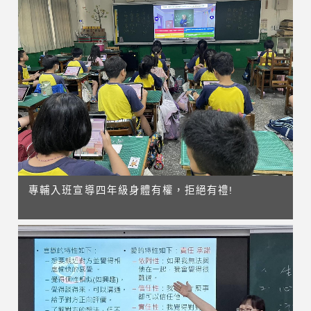
專輔入班宣導四年級身體有權，拒絕有禮!