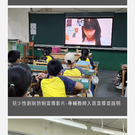
兒少性剝削防制宣導影片-專輔教師入班宣導並說明