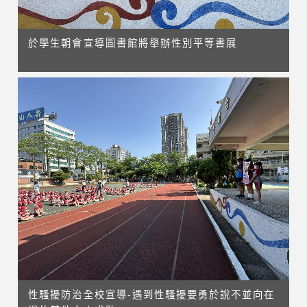
於學生朝會宣導圖書館將舉辦性別平等書展
性騷擾防治全校宣導-遇到性騷擾要勇於說不並向在