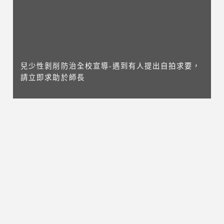
兒少性剝削防治全校宣導-遇到有人提出自拍求要，
請立即求助於師長