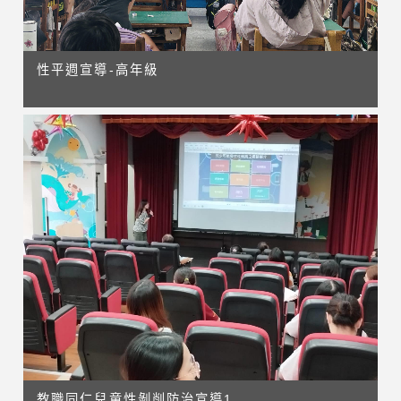
性平週宣導-高年級
教職同仁兒童性剝削防治宣導1