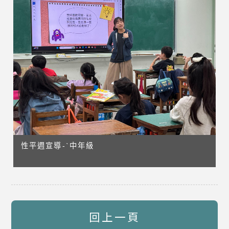
性平週宣導-ˋ中年級
回上一頁