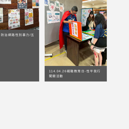
-防治網路性別暴力/五
114.04.26親職教育日-性平我行
闖關活動