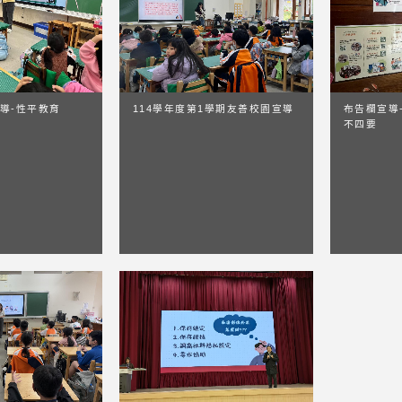
導-性平教育
114學年度第1學期友善校園宣導
布告欄宣導
不四要