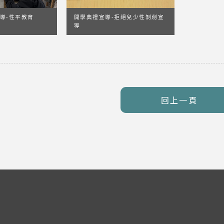
導-性平教育
開學典禮宣導-拒絕兒少性剝削宣
導
回上一頁