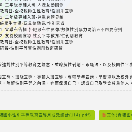
04.30 三年級專輔入班-人際互動關係
 親職教育日-全校親師生性教育/性剝削宣導
05.31 二年級專輔入班-尊重身體界線
 三年級學生宣講-玩具總動員/性別意識
-12.31 宣導布告欄-拒絕散布性影像/數位性別暴力防治五不四要守則
-09.12 友善校園宣導-性別平等教育/性剝削教育
 親職教育日-全校親師生性教育/性剝削宣導
 教師研習-性別平等暨性剝削教育研習
增進對性別平等教育之觀念，並瞭解性剝削、跟騷法，以及校園性平
園宣導、班級宣導、專輔入班宣導、專輔學年宣講、學習單以及校外
道，瞭解性別平等之內涵，進而保護自己、認識自己及學會尊重他人
：
埔國小性別平等教育宣導月成效統計(114).pdf)
其他(青埔國