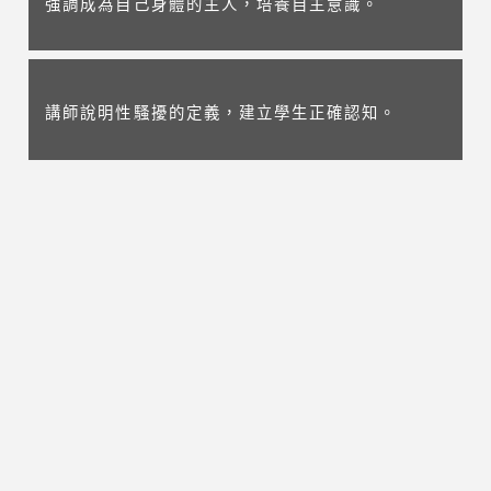
強調成為自己身體的主人，培養自主意識。
講師說明性騷擾的定義，建立學生正確認知。
教導自我保護方法，強化拒絕與求助能力。
回上一頁