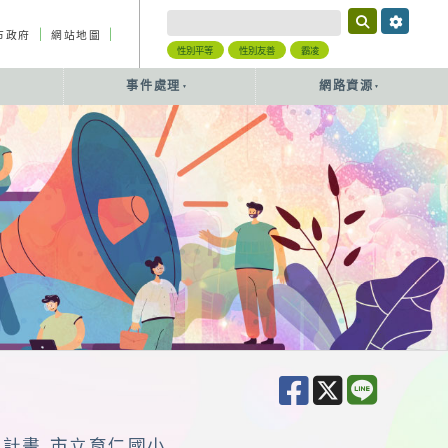
｜
｜
市政府
網站地圖
性別平等
性別友善
霸凌
事件處理
網路資源
作計畫 市立育仁國小