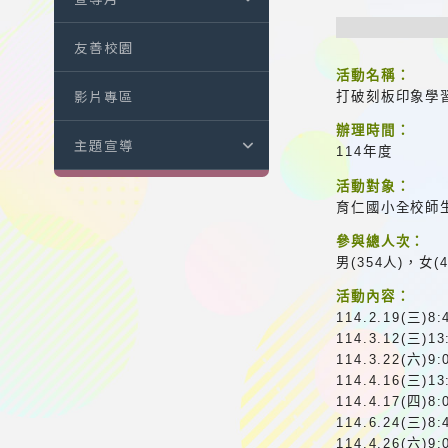
友善校園
活動名稱：
影片專區
打破刻板印象學
辦理時間：
主題宣導
114年度
活動對象：
育仁國小全校師
參與總人次：
男(354人)，女(
活動內容：
114.2.19(
114.3.12(三
114.3.22(
114.4.16(三
114.4.17(
114.6.24(三
114.4.26(六