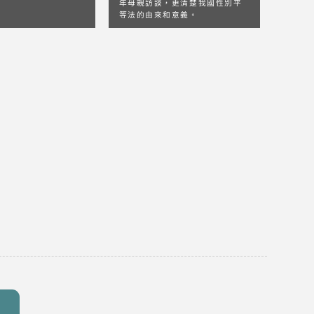
年母親訪談，更清楚我國性別平
等法的由來和意義。