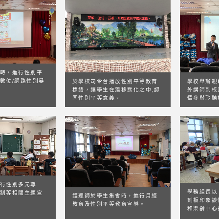
時，進行性別平
數位/網路性別暴
於學校司令台播放性別平等教育
學校舉辦親
標語，讓學生在潛移默化之中,認
外講師到校
同性別平等意義。
情參與聆聽
行性別多元尊
學務組長以
制等相關主題宣
護理師於學生集會時，進行月經
刻板印象談
教育及性別平等教育宣導。
和樂齡中心