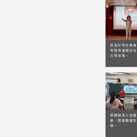
校長於學生集會
等教育議題防治
力等宣導。
學務組長入班進
重、跟蹤騷擾防
導。