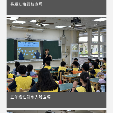
長賴友梅到校宣導
五年級性剝削入班宣導