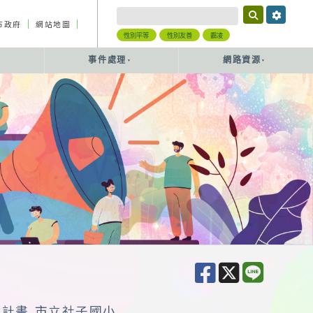
｜
｜
市政府
網站地圖
性別平等
性別友善
霸凌
事件處理
網路資源
作計畫 市立社子國小