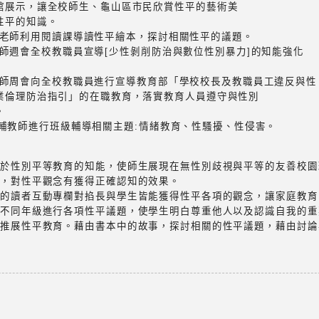
館展示，讓全校師生、龜山區市民欣賞性平的藝術美
性平的知識。
12閱讀老師利用閱讀課導讀性平繪本，探討相關性平的議題。
12於教師週會全校教職員宣導[少性剝削防治與數位性別暴力]的知能強化
12於教師周會向全校教職員進行宣導教育部「學校校長及教職員工違反與性
業倫理防治指引」的在職教育，落實教育人員遵守與性別
。
-12專輔教師進行班級輔導相關主題:情緒教育、性騷擾、性侵害。
生對於性別平等教育的知能，使師生展現在無性別歧視與平等的友善校
課程，對性平觀念有獲得正確認知的效果。
期刊的讀者互動專欄對掐長與學生皆能獲得性平各項的觀念，讓家庭教
針對不同年級進行各項性平議題，使學生明白尊重他人以及認識自我的重
度，推展性平教育。藉由書本中的故事，探討相關的性平議題，藉由討
：