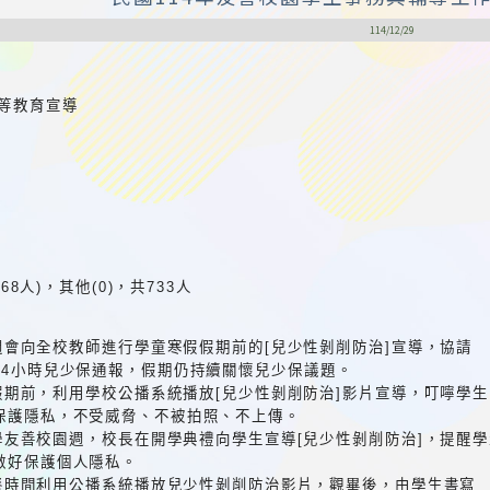
114/12/29
平等教育宣導
月
368人)，其他(0)，共733人
 教師週會向全校教師進行學童寒假假期前的[兒少性剝削防治]宣導，協請
24小時兒少保通報，假期仍持續關懷兒少保議題。
 於寒假期前，利用學校公播系統播放[兒少性剝削防治]影片宣導，叮嚀學生
保護隱私，不受威脅、不被拍照、不上傳。
 於開學友善校園週，校長在開學典禮向學生宣導[兒少性剝削防治]，提醒
做好保護個人隱私。
 於午餐時間利用公播系統播放兒少性剝削防治影片，觀畢後，由學生書寫