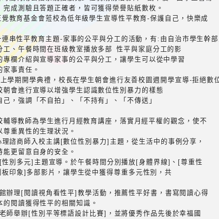
，完成測驗且答題正確者，皆可獲得榮譽貼紙數枚。
 邀請正覺教育基金會蒞校為低年級學生宣導性平教育-保護自己，快樂成
 進行一連串性平教育主題-家事的公平與分工的活動，有:由自治市學生幹
分工、午餐時間在班級教室播放多部 性平與家庭分工的影
的專欄介紹與宣導家事的公平與分工，讓學生可以從中學習
的家事責任。
 於114上學期開學典禮，校長在學生朝會進行友善校園週開學宣導-拒絕數
校朝會進行宣導以增強學生認識數位性別暴力的樣態
自己，強調「不自拍」、「不持有」、「不傳送」
 由學校輔導教師為學生進行月經教育講座，落實月經平權的觀念，使不
以尊重異性的生理狀況。
1邀請心理諮商師入校主講[數位性別暴力]主題，從生活中的事例分享，
時能更留意自身的安全。
1進行[性別多元]主題宣導。於午餐時間分別播放[身體界線]、[尊重性
別刻板印象]多部影片，讓學生從中獲得尊重多元性別，共
12圖書館辦理[閱讀視角看性平]教學活動，推薦性平好書，書寫閱讀心得
本的閱讀獲得性平的相關知識。
12圖推老師舉辦[性別平等標語設計比賽]，並將優秀作品先後於幸福國