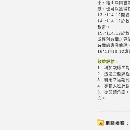
小、龜山區圖書
感，也可以獲得
13.*114.
14.*114.
教育。
15.*114.
或性別有關之專
有關的專業倫理
16*11410
效益評估：
1. 增加親師
2. 透過主題
3. 利用幸福
4. 專輔入班
5. 從閱讀角
念。
相關檔案