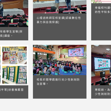
幸福校刊讀
的性平知多
心理諮商師蒞校宣講[認識數位性
暴力與自我保護]
年級學生宣導[保
長]講座。
校長於開學週進行兒少性剝削防
治宣導。
別平等]好書推薦暨
寒假前，為
少性剝削防