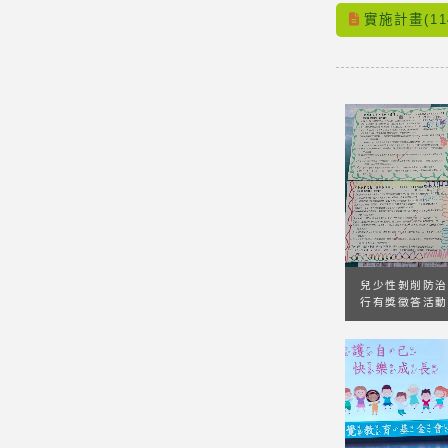
實施計畫(1
兒少性剝削防治
行有獎徵答活動