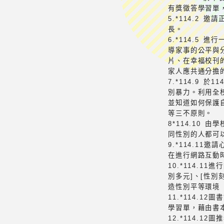
有獎徵答學習單
5.*114.2
長。
6.*114.5
導家事的公平與
片、在幸福校刊
家人應共通分擔
7.*114.9
別暴力。利用全
並知道如何保護
等三不原則。
8*114.10
同性別的人都可
9.*114.1
在進行網路互動
10.*114.1
別多元]、[性
造性別平等環境
11.*114.
學習單，藉由書
12.*114.