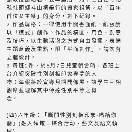
縣社頭鄉斗山祠舉行的蕭家祖祭，以「百年
首位女主祭」的身分，創下紀錄。
2.作品規格：一律使用半開書面紙，紙張請
以「橫式」創作。作品的構圖、用色、創意
及技巧，以生動活潑之方式自由發揮，表達
主題意義及重點，限「平面創作」，請勿有
立體設計。
3.每班1件，於5月7日兒童朝會時，各班上
台介紹突破性別刻板印象專夢的人
物；海報將於宣導月期間佈展，讓學生互相
觀摩並理解其中傳達性別平等之概
念。
(四)六年級：「斷開性別刻板印象-唱給你
聽」(融入領域：綜合活動、藝文及語文領
域）