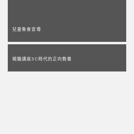
兒童集會宣導
親職講座3C時代的正向教養
解謎數位性暴力
回上一頁