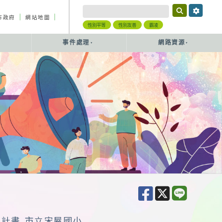
｜
｜
市政府
網站地圖
性別平等
性別友善
霸凌
事件處理
網路資源
作計畫 市立宋屋國小