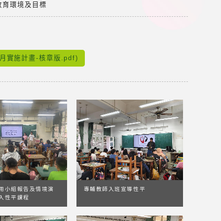
教育環境及目標
實施計畫-核章版.pdf)
用小組報告及情境演
專輔教師入班宣導性平
入性平課程