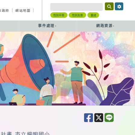
｜
｜
市政府
網站地圖
性別平等
性別友善
霸凌
事件處理
網路資源
作計畫 市立楊明國小