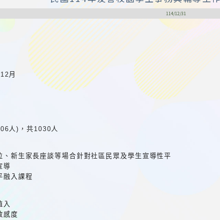
114/12/31
年12月
506人)，共1030人
攤位、新生家長座談等場合針對社區民眾及學生宣導性平
宣導
平融入課程
植入
敏感度