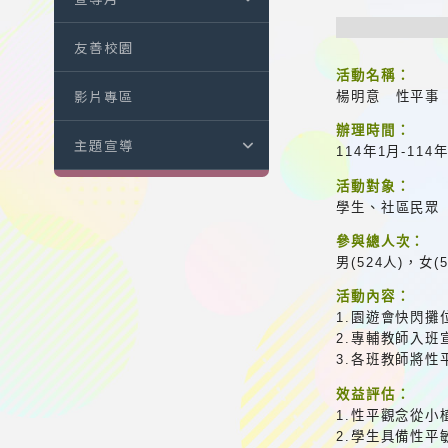
友善校園
活動名稱：
影片專區
楊明意 性平事
辦理時間：
主題宣導
114年1月-114
活動對象：
學生、社區民眾
參與總人次：
男(524人)，女(
活動內容：
1.園遊會快閃
2.專輔教師入班
3.各班教師將性
效益評估：
1.性平觀念從小
2.學生具備性平