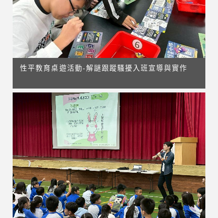
性平教育桌遊活動-解謎跟蹤騷擾入班宣導與實作