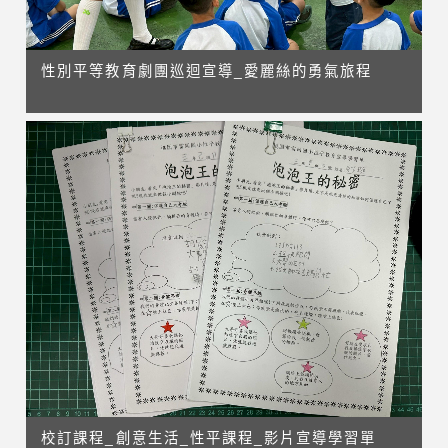
性別平等教育劇團巡迴宣導_愛麗絲的勇氣旅程
校訂課程_創意生活_性平課程_影片宣導學習單