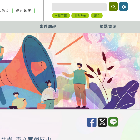
｜
｜
市政府
網站地圖
性別平等
性別友善
霸凌
事件處理
網路資源
作計畫 市立奎輝國小