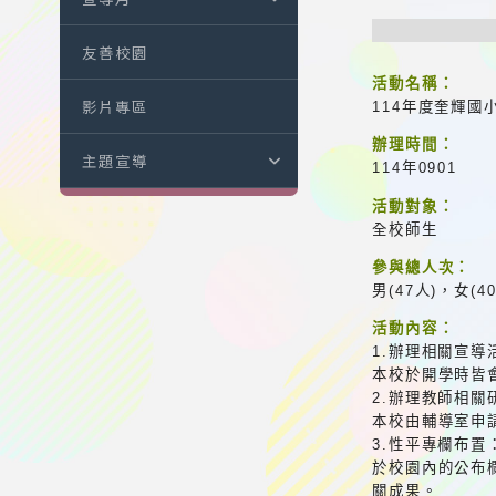
友善校園
活動名稱：
影片專區
114年度奎輝國
辦理時間：
主題宣導
114年0901
活動對象：
全校師生
參與總人次：
男(47人)，女(4
活動內容：
1.辦理相關宣導
本校於開學時皆
2.辦理教師相關
本校由輔導室申
3.性平專欄布置
於校園內的公布
關成果。