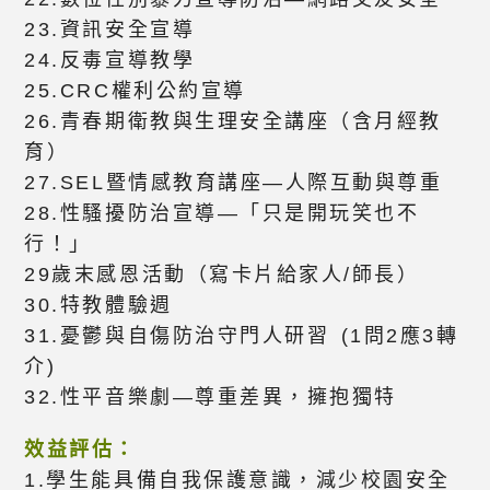
23.資訊安全宣導
24.反毒宣導教學
25.CRC權利公約宣導
26.青春期衛教與生理安全講座（含月經教
育）
27.SEL暨情感教育講座—人際互動與尊重
28.性騷擾防治宣導—「只是開玩笑也不
行！」
29歲末感恩活動（寫卡片給家人/師長）
30.特教體驗週
31.憂鬱與自傷防治守門人研習 (1問2應3轉
介)
32.性平音樂劇—尊重差異，擁抱獨特
效益評估：
1.學生能具備自我保護意識，減少校園安全