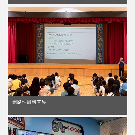
網路性剝削宣導