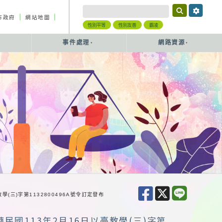
｜
｜
市政府
網站地圖
性別平等
性別友善
霸凌
事件處理
網路資源
三)字第1132800496A號令訂定發布
國113年2月16日以臺教學(三)字第